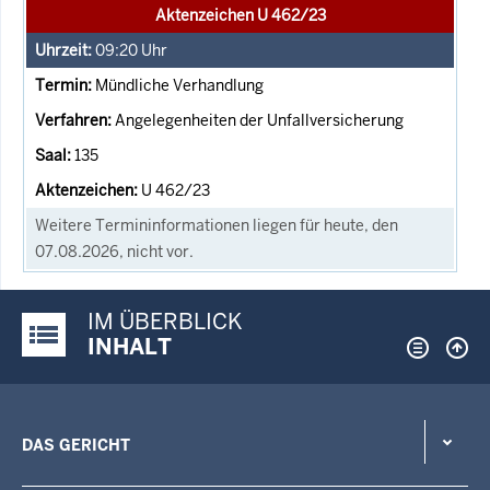
Aktenzeichen U 462/23
09:20
Uhr
Mündliche Verhandlung
Angelegenheiten der Unfallversicherung
135
U 462/23
Weitere Termininformationen liegen für heute, den
07.08.2026, nicht vor.
IM ÜBERBLICK
Justiz-Portal im Überblick:
INHALT
DAS GERICHT