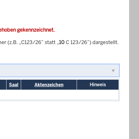
gehoben gekennzeichnet.
 (z.B. „C123/26” statt „
10
C 123/26”) dargestellt.
Saal
Aktenzeichen
Hinweis