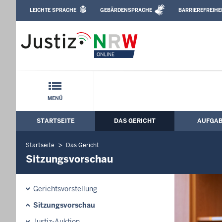
Direkt zum Inhalt
LEICHTE SPRACHE
GEBÄRDENSPRACHE
BARRIEREFREIHE
Leichte Sprache, Gebärdensprachenvideo u
Sozialgericht Düsseldorf: Sitzungsvors
Schnellnavigation mit Volltext-Suche
MENÜ
STARTSEITE
DAS GERICHT
AUFGA
Hauptmenü: Hauptnavigation
Startseite
Das Gericht
Sitzungsvorschau
Gerichtsvorstellung
Sitzungsvorschau
Justiz-Auktion