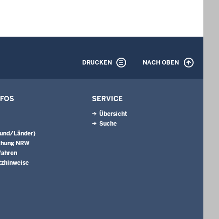
DRUCKEN
NACH OBEN
NFOS
SERVICE
Übersicht
Suche
Bund/Länder)
chung NRW
fahren
tzhinweise