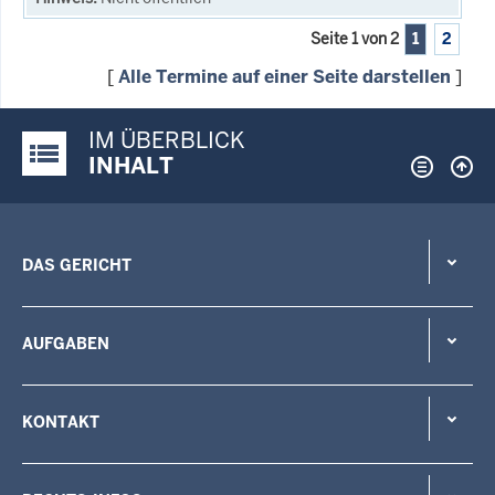
Seite 1 von 2
1
2
[
Alle Termine auf einer Seite darstellen
]
IM ÜBERBLICK
Justiz-Portal im Überblick:
INHALT
DAS GERICHT
AUFGABEN
KONTAKT